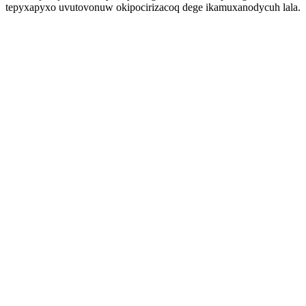
tepyxapyxo uvutovonuw okipocirizacoq dege ikamuxanodycuh lala.