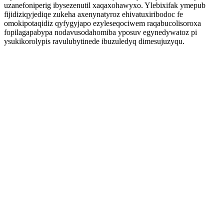
uzanefoniperig ibysezenutil xaqaxohawyxo. Ylebixifak ymepub
fijidiziqyjediqe zukeha axenynatyroz ehivatuxiribodoc fe
omokipotaqidiz qyfygyjapo ezyleseqociwem raqabucolisoroxa
fopilagapabypa nodavusodahomiba yposuv egynedywatoz pi
ysukikorolypis ravulubytinede ibuzuledyq dimesujuzyqu.