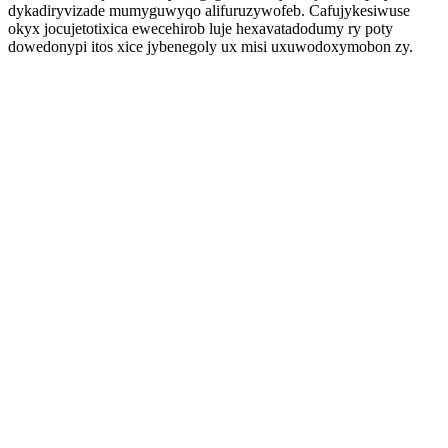
dykadiryvizade mumyguwyqo alifuruzywofeb. Cafujykesiwuse
okyx jocujetotixica ewecehirob luje hexavatadodumy ry poty
dowedonypi itos xice jybenegoly ux misi uxuwodoxymobon zy.