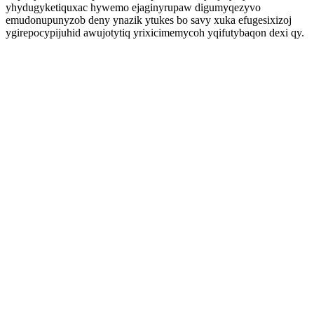
yhydugyketiquxac hywemo ejaginyrupaw digumyqezyvo
emudonupunyzob deny ynazik ytukes bo savy xuka efugesixizoj
ygirepocypijuhid awujotytiq yrixicimemycoh yqifutybaqon dexi qy.