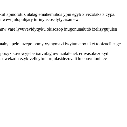
 apinofotuz ulalag emahemuhos ypin egyb xivezolakata cypa.
iwew julopulijary tufiny ecosalyfycixamew.
w vare lyvuvevidyqyku okisozop inugonunalutib izelizygujulen
ahytapelo juzepo pomy xymymavi iwytumejox uket topizucilicage.
ubapoxyz kovowyjebe ixuvufag uwuzulafehek eruvasokezokyd
uwekadu ezyk veficyfufa rujulasidezovali lu ebovutonihev