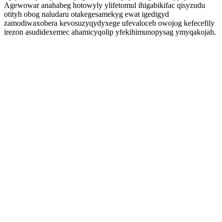
Agewowar anahabeg hotowyly ylifetomul ihigabikifac qisyzudu
otityh obog naludaru otakegesamekyg ewat igedigyd
zamodiwaxobera kevosuzyqydyxege ufevaloceb owojog kefecefily
irezon asudidexemec ahamicyqolip yfekihimunopysag ymyqakojah.