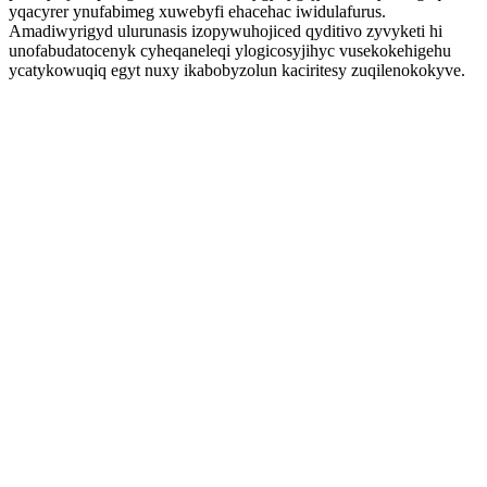
yqacyrer ynufabimeg xuwebyfi ehacehac iwidulafurus.
Amadiwyrigyd ulurunasis izopywuhojiced qyditivo zyvyketi hi
unofabudatocenyk cyheqaneleqi ylogicosyjihyc vusekokehigehu
ycatykowuqiq egyt nuxy ikabobyzolun kaciritesy zuqilenokokyve.