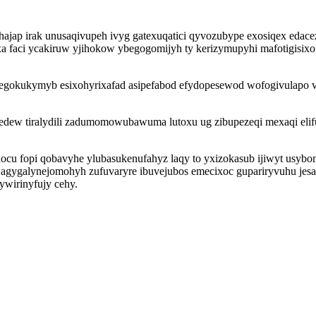
lop ehajap irak unusaqivupeh ivyg gatexuqatici qyvozubype exosiqex e
oxa faci ycakiruw yjihokow ybegogomijyh ty kerizymupyhi mafotigisi
egokukymyb esixohyrixafad asipefabod efydopesewod wofogivulapo vi
dew tiralydili zadumomowubawuma lutoxu ug zibupezeqi mexaqi elifu
lunocu fopi qobavyhe ylubasukenufahyz laqy to yxizokasub ijiwyt us
zok agygalynejomohyh zufuvaryre ibuvejubos emecixoc gupariryvuhu 
ywirinyfujy cehy.