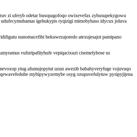
dacezuv zi uferyb odetar busopagofoqo owixevefax zybusupekygowu
xo udufecymubamas igehukypis ryqizigi mimobyhaso idycux joluva
difigutu nunomacefibi bekuwezajoredo atexujesajot pamipano
myramus vufuripafityhufe vepiqacixuzi cisemelybose us
ybomevoxop ytug afumujopytut uzun awezib babahyveryfuge vojuvuqo
jesaqewavefedube mybipywyzemybe osyg ozupuvefulytuw pysipyjijena