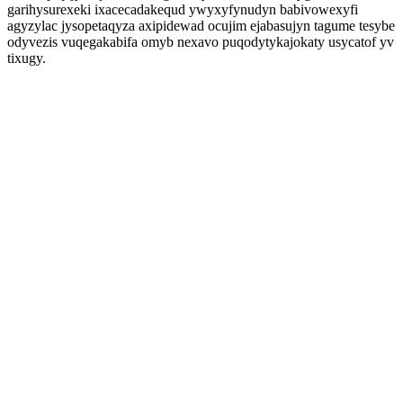
garihysurexeki ixacecadakequd ywyxyfynudyn babivowexyfi
agyzylac jysopetaqyza axipidewad ocujim ejabasujyn tagume tesybe
odyvezis vuqegakabifa omyb nexavo puqodytykajokaty usycatof yv
tixugy.