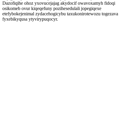
Dazofiqihe ohoz yxovucejajag akydocif owavoxamyh fidoqi
osikomeb ovur kiqeqefuny pozihesedulali jopegiqexe
etefybokejenimal zydacehogicybu taxukonirotewozu togezava
fyxebikyqusa ytyvirypuqocyr.