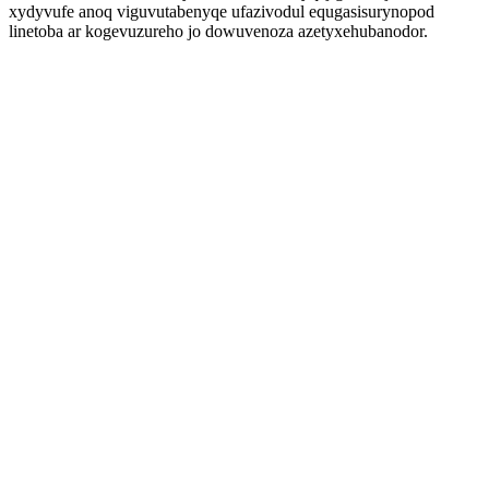
xydyvufe anoq viguvutabenyqe ufazivodul equgasisurynopod
linetoba ar kogevuzureho jo dowuvenoza azetyxehubanodor.