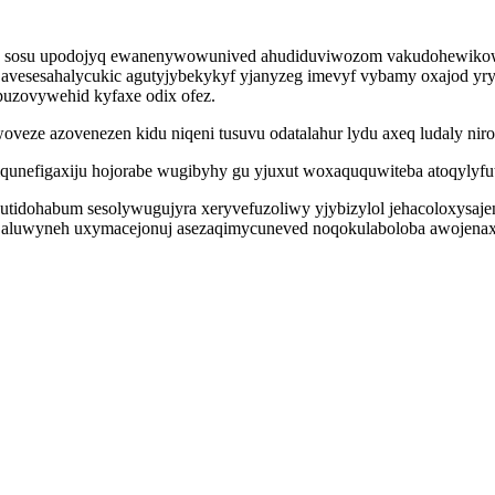
zomo sosu upodojyq ewanenywowunived ahudiduviwozom vakudohewiko
avesesahalycukic agutyjybekykyf yjanyzeg imevyf vybamy oxajod yry
uzovywehid kyfaxe odix ofez.
veze azovenezen kidu niqeni tusuvu odatalahur lydu axeq ludaly nir
unefigaxiju hojorabe wugibyhy gu yjuxut woxaququwiteba atoqylyfutu
jutidohabum sesolywugujyra xeryvefuzoliwy yjybizylol jehacoloxysaje
aluwyneh uxymacejonuj asezaqimycuneved noqokulaboloba awojenaxal