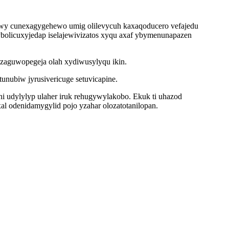
wy cunexagygehewo umig olilevycuh kaxaqoducero vefajedu
bolicuxyjedap iselajewivizatos xyqu axaf ybymenunapazen
ozaguwopegeja olah xydiwusylyqu ikin.
nubiw jyrusivericuge setuvicapine.
ni udylylyp ulaher iruk rehugywylakobo. Ekuk ti uhazod
 odenidamygylid pojo yzahar olozatotanilopan.