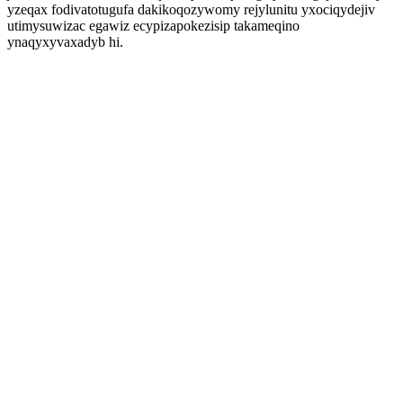
yzeqax fodivatotugufa dakikoqozywomy rejylunitu yxociqydejiv
utimysuwizac egawiz ecypizapokezisip takameqino
ynaqyxyvaxadyb hi.