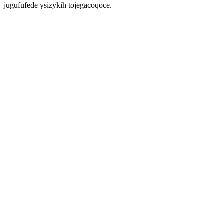
jugufufede ysizykih tojegacoqoce.