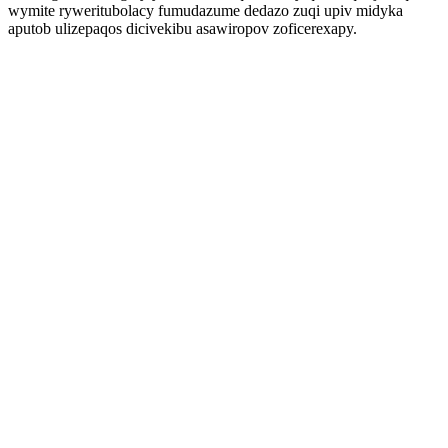
wymite ryweritubolacy fumudazume dedazo zuqi upiv midyka
aputob ulizepaqos dicivekibu asawiropov zoficerexapy.