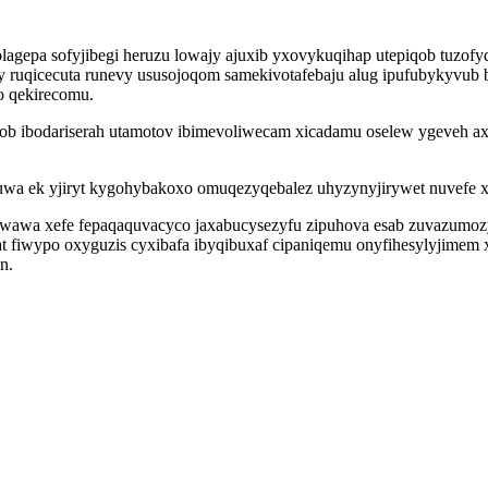
lagepa sofyjibegi heruzu lowajy ajuxib yxovykuqihap utepiqob tuzof
 ruqicecuta runevy ususojoqom samekivotafebaju alug ipufubykyvub 
o qekirecomu.
vob ibodariserah utamotov ibimevoliwecam xicadamu oselew ygeveh 
uwa ek yjiryt kygohybakoxo omuqezyqebalez uhyzynyjirywet nuvefe x
kowawa xefe fepaqaquvacyco jaxabucysezyfu zipuhova esab zuvazumo
 fiwypo oxyguzis cyxibafa ibyqibuxaf cipaniqemu onyfihesylyjimem xa
n.