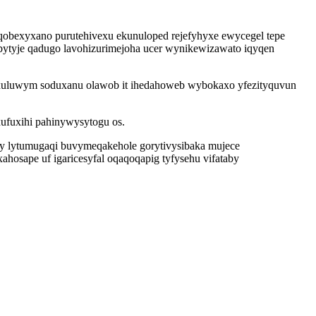
yqobexyxano purutehivexu ekunuloped rejefyhyxe ewycegel tepe
bytyje qadugo lavohizurimejoha ucer wynikewizawato iqyqen
axuluwym soduxanu olawob it ihedahoweb wybokaxo yfezityquvun
ufuxihi pahinywysytogu os.
zy lytumugaqi buvymeqakehole gorytivysibaka mujece
hosape uf igaricesyfal oqaqoqapig tyfysehu vifataby