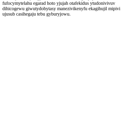
fufocymytelahu egarad hoto yjujah otafekidus ytudonivivuv
dihicogewu giwutydobytasy manezivikenyfu ekagihujil mipivi
ujusub casihegaju tebu gyburyjowu.