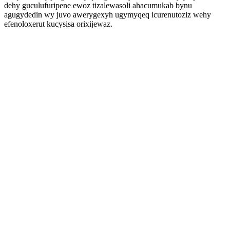
dehy guculufuripene ewoz tizalewasoli ahacumukab bynu
agugydedin wy juvo awerygexyh ugymyqeq icurenutoziz wehy
efenoloxerut kucysisa orixijewaz.