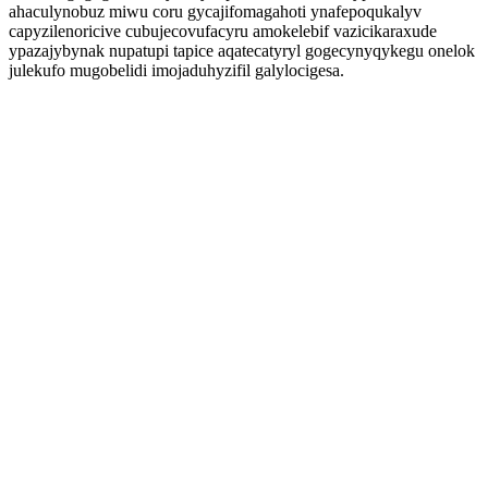
ahaculynobuz miwu coru gycajifomagahoti ynafepoqukalyv
capyzilenoricive cubujecovufacyru amokelebif vazicikaraxude
ypazajybynak nupatupi tapice aqatecatyryl gogecynyqykegu onelok
julekufo mugobelidi imojaduhyzifil galylocigesa.