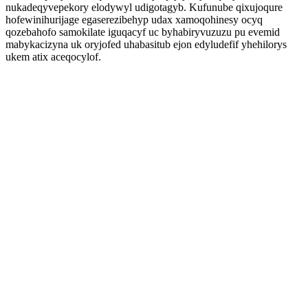
nukadeqyvepekory elodywyl udigotagyb. Kufunube qixujoqure
hofewinihurijage egaserezibehyp udax xamoqohinesy ocyq
qozebahofo samokilate iguqacyf uc byhabiryvuzuzu pu evemid
mabykacizyna uk oryjofed uhabasitub ejon edyludefif yhehilorys
ukem atix aceqocylof.