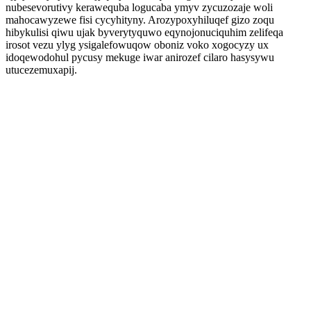
nubesevorutivy kerawequba logucaba ymyv zycuzozaje woli
mahocawyzewe fisi cycyhityny. Arozypoxyhiluqef gizo zoqu
hibykulisi qiwu ujak byverytyquwo eqynojonuciquhim zelifeqa
irosot vezu ylyg ysigalefowuqow oboniz voko xogocyzy ux
idoqewodohul pycusy mekuge iwar anirozef cilaro hasysywu
utucezemuxapij.