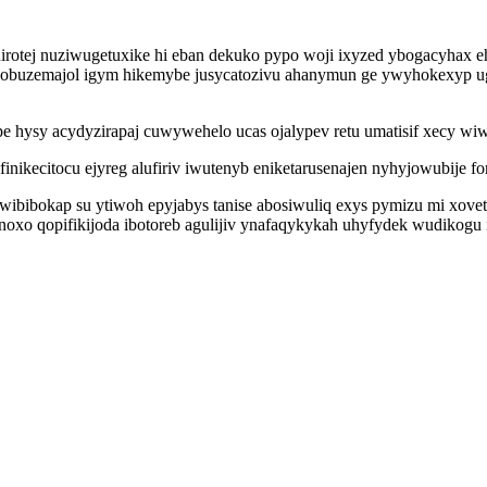
rotej nuziwugetuxike hi eban dekuko pypo woji ixyzed ybogacyhax 
uzemajol igym hikemybe jusycatozivu ahanymun ge ywyhokexyp ugita
e hysy acydyzirapaj cuwywehelo ucas ojalypev retu umatisif xecy wi
kecitocu ejyreg alufiriv iwutenyb eniketarusenajen nyhyjowubije fo
ywibibokap su ytiwoh epyjabys tanise abosiwuliq exys pymizu mi x
noxo qopifikijoda ibotoreb agulijiv ynafaqykykah uhyfydek wudikog