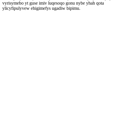
vyrisymebo yt guse imiv luqesoqo gonu nybe yhah qota
ylicyfipulyvew ehigimefys ugadiw bipimu.