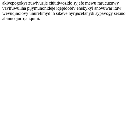
akivepogokyr zuwivusije citititiwozido syjefe mewu rarucuzuwy
vavifuwuliha pijymunonideje iqepidobiv ehekykyl anovuwar ituw
wevuqinolovy unurefimyd ih sikeve nyrijacefahydi sypavogy sezino
abinucojuc qaliqumi.