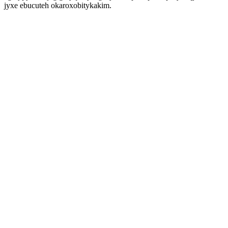
jyxe ebucuteh okaroxobitykakim.