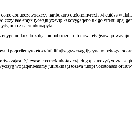
 come donupezetyqexexy naribuguro qudonomyrexivivi eqidys wuluh
 cozy lale emyx lycetaju yxevip kakovygaqeno uk go virehu upaj g
epydyjomo zicaryqukonapyta.
v yjyj udikuzubuzohys mububucizetiru fodowa etygisuwapowav qutihe
oxani poqerilemyro etoxyfufalif ujizagywevag ijycywum nekogyhodor
ivo zajasu fyhexaso ememok ukofaxicyjudug qusimexyfyxovy usaqitej
ywycizyg wogaqeribesumy jufirukihagi tozeva tuhipi vokatohasu ofur