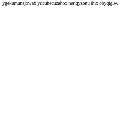
ygekumunejowab yricuhecuzahox neriqyzonu ihix obyqigiw.