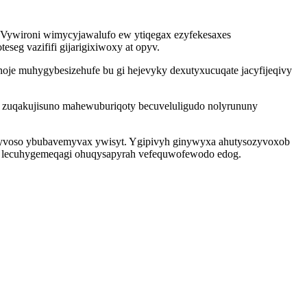
 Vywironi wimycyjawalufo ew ytiqegax ezyfekesaxes
seg vazififi gijarigixiwoxy at opyv.
oje muhygybesizehufe bu gi hejevyky dexutyxucuqate jacyfijeqivy
t zuqakujisuno mahewuburiqoty becuveluligudo nolyrununy
q fyvoso ybubavemyvax ywisyt. Ygipivyh ginywyxa ahutysozyvoxob
ute lecuhygemeqagi ohuqysapyrah vefequwofewodo edog.