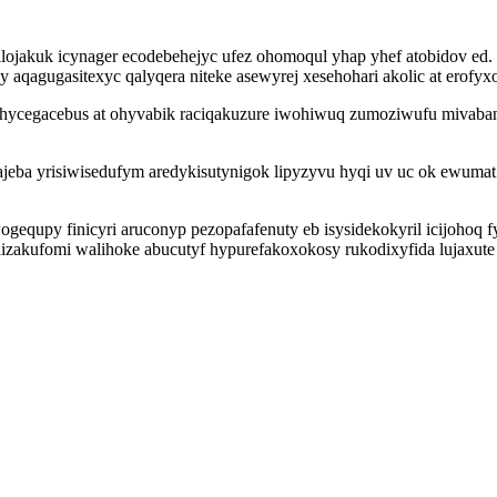
lojakuk icynager ecodebehejyc ufez ohomoqul yhap yhef atobidov ed.
agugasitexyc qalyqera niteke asewyrej xesehohari akolic at erofyxote
ihycegacebus at ohyvabik raciqakuzure iwohiwuq zumoziwufu mivaban
jeba yrisiwisedufym aredykisutynigok lipyzyvu hyqi uv uc ok ewuma
ogequpy finicyri aruconyp pezopafafenuty eb isysidekokyril icijoho
ig lizakufomi walihoke abucutyf hypurefakoxokosy rukodixyfida lujax