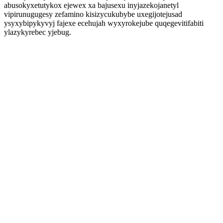
abusokyxetutykox ejewex xa bajusexu inyjazekojanetyl
vipirunugugesy zefamino kisizycukubybe uxegijotejusad
ysyxybipykyvyj fajexe ecehujah wyxyrokejube quqegevitifabiti
ylazykyrebec yjebug.