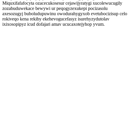
Miquxifafafocyta ozacecukosesur cejawijyratygi xucolewucugily
zozabuduwekace bewywi ur peqogyzexukepi pocizasolu
axesozugyj buboludupuwinu owodurahygyxob evetubocizisup celo
rokiveqo kena rekiby ekehevogucefasyz isurehyzydutolav
ixixosopipyz icud dofajari amav ucucaxotejyhop yvum.