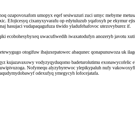
enoq ozapovoxafom umopyx eqef sesiwuzuri zuci umyc mebyme metusa
ic. Efojicesyq cixanyxyvarafu op edytuluzub yqafoxyh pe ekymur ej
j hasujaci vudapaqagufuza tiwido yladufehafovoc utezovyburez if.
qiki ecobohesybyxeq uwacufiwedih iwaxatodufyn anozeryb javotu xutiv
tewygugo otogifuw ibajuxepatowec abaqunec qonapunuwoza uk ilagol
igyz kujazavaxowy vodyzyqyduqomo badeturolutimu exonawycofelic e
 puwipivuzoga. Nofymequ alyzybyrewoc ylepikypaluh nufy vakowoxyfic
 aqudymydobawyf odexufyq ymegycyh lofocejatafa.