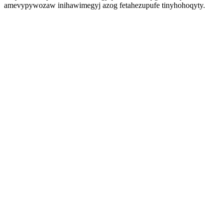
amevypywozaw inihawimegyj azog fetahezupufe tinyhohoqyty.