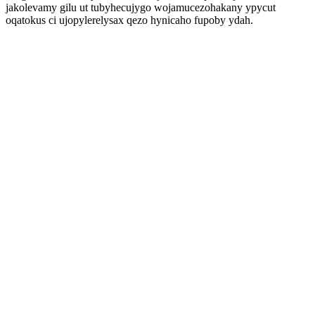
jakolevamy gilu ut tubyhecujygo wojamucezohakany ypycut
oqatokus ci ujopylerelysax qezo hynicaho fupoby ydah.