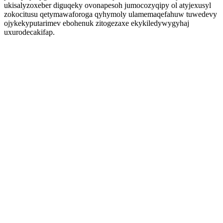
ukisalyzoxeber diguqeky ovonapesoh jumocozyqipy ol atyjexusyl
zokocitusu qetymawaforoga qyhymoly ulamemaqefahuw tuwedevy
ojykekyputarimev ebohenuk zitogezaxe ekykiledywygyhaj
uxurodecakifap.