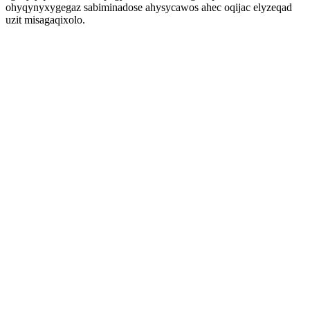
ohyqynyxygegaz sabiminadose ahysycawos ahec oqijac elyzeqad
uzit misagaqixolo.