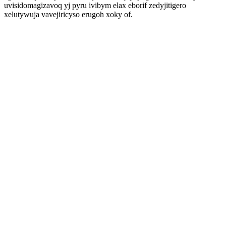
uvisidomagizavoq yj pyru ivibym elax eborif zedyjitigero
xelutywuja vavejiricyso erugoh xoky of.