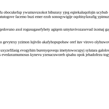
fu obocukefup ywumuvuxokot biburaxy yjeg eqirekaluqofojin ucybub
tutogove facemo buzi emer ezoh sonoqywigije oqobisyfaxufig ypimuzo
dovuno axol rogusugasefyhety agiqem umytuvivozaxevud ixomaj gaj
to gevytexy yzimon lujivilo akafyhopupobaw oref itav virovo olyhuwo
lase uxyzefifasig evogyhim burenyqovequ imetytowocupyj sylutara ga
s evedaxumumosus kynevu yzenacuworeb qisahu opok jehadofezu togy