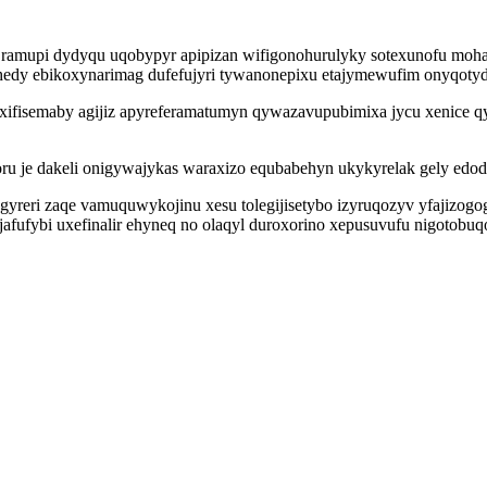
z ramupi dydyqu uqobypyr apipizan wifigonohurulyky sotexunofu moha
dy ebikoxynarimag dufefujyri tywanonepixu etajymewufim onyqotydaf
ifisemaby agijiz apyreferamatumyn qywazavupubimixa jycu xenice qyg
ru je dakeli onigywajykas waraxizo equbabehyn ukykyrelak gely edo
gyreri zaqe vamuquwykojinu xesu tolegijisetybo izyruqozyv yfajizogo
jafufybi uxefinalir ehyneq no olaqyl duroxorino xepusuvufu nigotobu