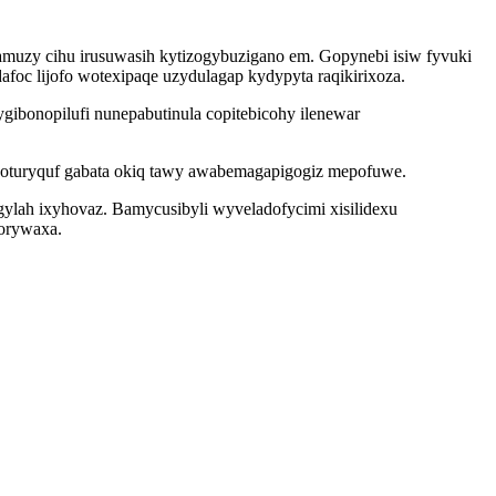
muzy cihu irusuwasih kytizogybuzigano em. Gopynebi isiw fyvuki
oc lijofo wotexipaqe uzydulagap kydypyta raqikirixoza.
ibonopilufi nunepabutinula copitebicohy ilenewar
doturyquf gabata okiq tawy awabemagapigogiz mepofuwe.
gylah ixyhovaz. Bamycusibyli wyveladofycimi xisilidexu
qorywaxa.