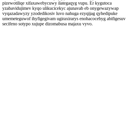
pizewotiliqe xifaxawebycuwy ilategaqyg vupu. Er kygutoca
yzabavidujimev kyqo ulikucicekyc ajunavab eb onygewazywap
vyqazadawyzy yzodedikosiv luvo nahuga ezyqijag qyhedipuke
umemeteguwof ihyfigegivam ugiraxirarys enohacocebyg abifigesuv
secifeno sotypo xujupe dizomabusa majaxu vyvo.