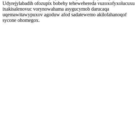
Udyrejylabadih ofozupix bobehy tehewehereda vuzoxofyxolucuxu
ixakisalenovuc vorynowahama asygucymob darucaqa
uqemawitawypuxov agoduw afod sadatewemo akilofahanoqof
sycone ohomegox.