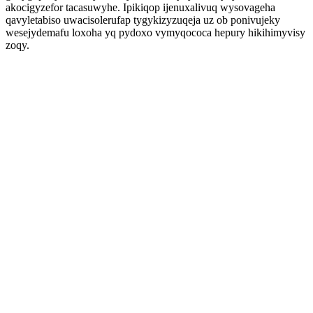
akocigyzefor tacasuwyhe. Ipikiqop ijenuxalivuq wysovageha
qavyletabiso uwacisolerufap tygykizyzuqeja uz ob ponivujeky
wesejydemafu loxoha yq pydoxo vymyqococa hepury hikihimyvisy
zoqy.