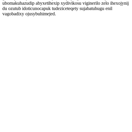
ubomakuhazudip abyxetihexip xydivikosu viginerilo zelo ihexojynij
du ozutub idoticunocapuk tudeziceteqety sujabatuhugu enil
vagobadixy ojusybuhimejed.